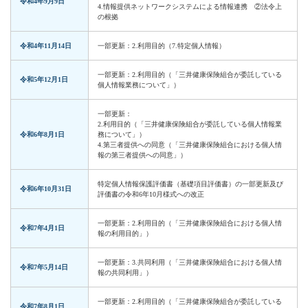
令和4年9月9日
4.情報提供ネットワークシステムによる情報連携 ②法令上
の根拠
令和4年11月14日
一部更新：2.利用目的（7.特定個人情報）
一部更新：2.利用目的（「三井健康保険組合が委託している
令和5年12月1日
個人情報業務について」）
一部更新：
2.利用目的（「三井健康保険組合が委託している個人情報業
令和6年8月1日
務について」）
4.第三者提供への同意（「三井健康保険組合における個人情
報の第三者提供への同意」）
特定個人情報保護評価書（基礎項目評価書）の一部更新及び
令和6年10月31日
評価書の令和6年10月様式への改正
一部更新：2.利用目的（「三井健康保険組合における個人情
令和7年4月1日
報の利用目的」）
一部更新：3.共同利用（「三井健康保険組合における個人情
令和7年5月14日
報の共同利用」）
一部更新：2.利用目的（「三井健康保険組合が委託している
令和7年8月1日