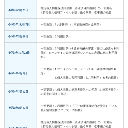
特定個人情報保護評価書（基礎項目評価書）の一部更新
令和2年9月25日
1.特定個人情報ファイルを取り扱う事務 ②事務の概要
令和2年11月17日
一部更新：3.共同利用（1.高額医療交付金事業）
令和3年5月20日
一部更新：2.利用目的
一部更新：2.利用目的（4.診療報酬の審査・支払に必要な利用
令和3年10月22日
目的、8.オンライン資格確認等システムの利用に係る利用目
的）
一部更新：1.プライバシーポリシー（3.第三者提供の例外規
令和4年4月1日
定）
3.個人情報の共同利用（5.共同利用する者の範囲）
一部更新：4.個人情報の第三者提供への同意（1.第三者提供へ
令和4年7月12日
の同意に関する事項）
一部更新：2.利用目的（「三井健康保険組合が委託している
令和4年8月12日
個人情報業務について」の掲載）
特定個人情報保護評価書（基礎項目評価書）の一部更新
1.特定個人情報ファイルを取り扱う事務 ②事務の概要